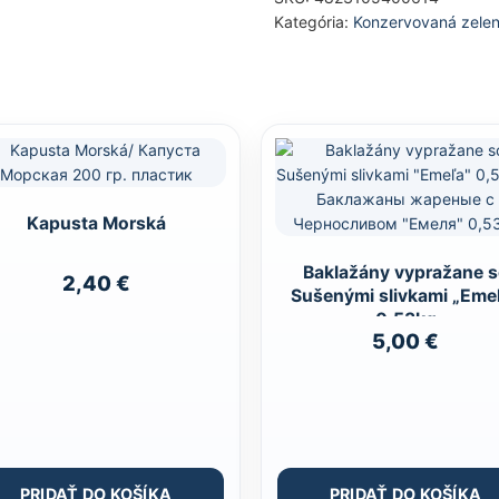
Kategória:
Konzervovaná zelen
Kapusta Morská
Baklažány vypražane 
2,40
€
Sušenými slivkami „Emeľa“
0,53kg
5,00
€
PRIDAŤ DO KOŠÍKA
PRIDAŤ DO KOŠÍKA