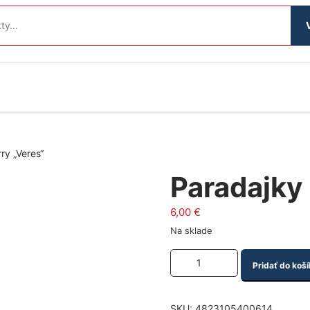
ry „Veres“
Paradajky 
6,00
€
Na sklade
Množstvo produktu
Pridať do koší
SKU:
4823105400614