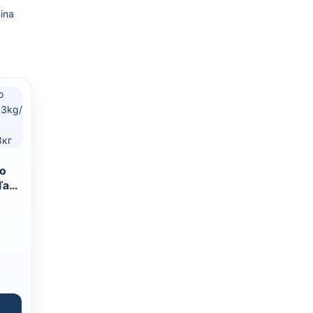
ina
so