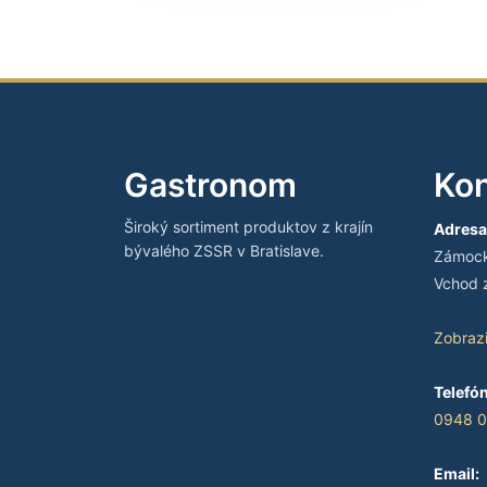
Gastronom
Kon
Široký sortiment produktov z krajín
Adresa
bývalého ZSSR v Bratislave.
Zámocká
Vchod z
Zobraz
Telefón
0948 0
Email: