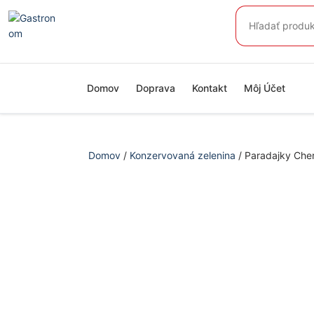
Preskočiť
Hľadať:
na
obsah
Domov
Doprava
Kontakt
Môj Účet
Domov
/
Konzervovaná zelenina
/ Paradajky Cher