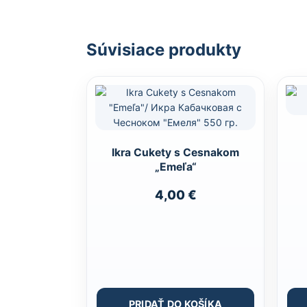
Súvisiace produkty
Ikra Cukety s Cesnakom
„Emeľa“
4,00
€
PRIDAŤ DO KOŠÍKA