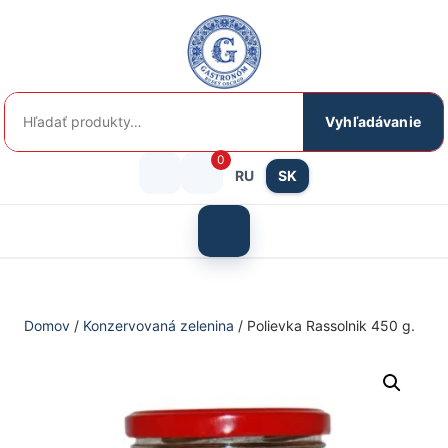
Preskočiť
na
obsah
Hľadať:
Vyhľadávanie
0
RU
SK
Prihlásenie
košík
/
Otvoriť
menu
Registrácia
Domov
/
Konzervovaná zelenina
/ Polievka Rassolnik 450 g.