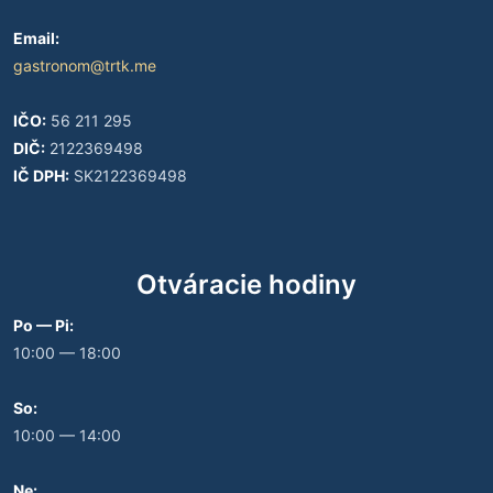
Email:
gastronom@trtk.me
IČO:
56 211 295
DIČ:
2122369498
IČ DPH:
SK2122369498
Otváracie hodiny
Po — Pi:
10:00 — 18:00
So:
10:00 — 14:00
Ne: