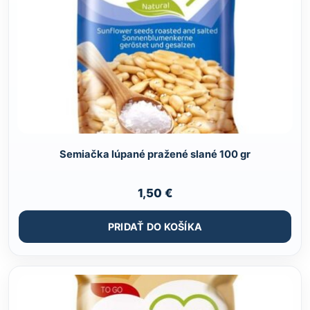
Semiačka lúpané pražené slané 100 gr
1,50
€
PRIDAŤ DO KOŠÍKA