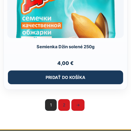
Semienka Džin solené 250g
4,00
€
PRIDAŤ DO KOŠÍKA
1
2
→