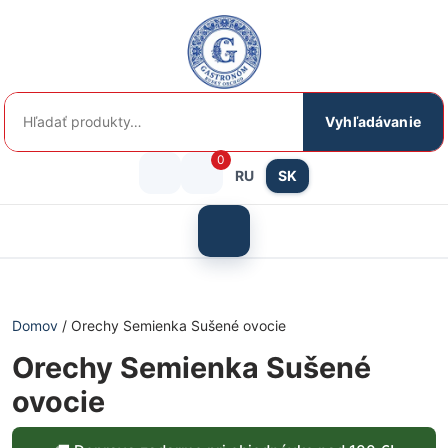
Preskočiť
na
obsah
Hľadať:
Vyhľadávanie
0
RU
SK
Prihlásenie
košík
/
Otvoriť
menu
Registrácia
Domov
/ Orechy Semienka Sušené ovocie
Orechy Semienka Sušené
ovocie