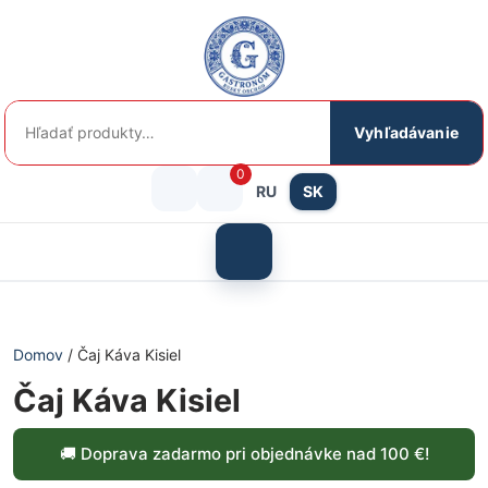
Preskočiť
na
obsah
Hľadať:
Vyhľadávanie
0
RU
SK
Prihlásenie
košík
/
Otvoriť
menu
Registrácia
Domov
/ Čaj Káva Kisiel
Čaj Káva Kisiel
🚚 Doprava zadarmo pri objednávke nad 100 €!