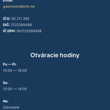
Email:
gastronom@trtk.me
IČO:
56 211 295
DIČ:
2122369498
IČ DPH:
SK2122369498
Otváracie hodiny
Po — Pi:
10:00 — 18:00
So:
10:00 — 14:00
Ne:
Zatvorené