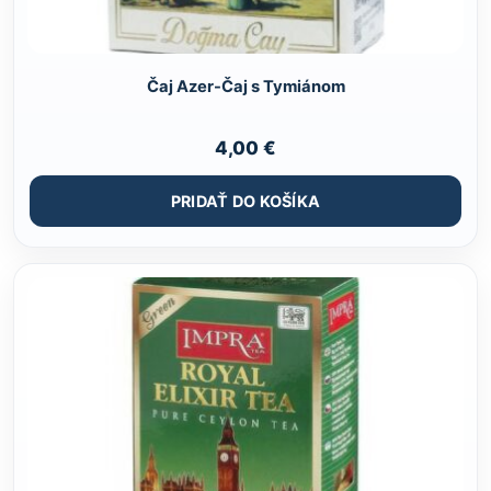
Čaj Azer-Čaj s Tymiánom
4,00
€
PRIDAŤ DO KOŠÍKA