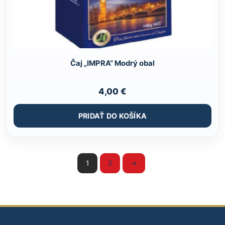
Čaj „IMPRA“ Modrý obal
4,00
€
PRIDAŤ DO KOŠÍKA
1
2
→