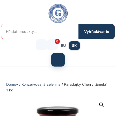
Preskočiť
na
obsah
Hľadať:
Vyhľadávanie
0
RU
SK
Prihlásenie
košík
/
Otvoriť
menu
Registrácia
Domov
/
Konzervovaná zelenina
/ Paradajky Cherry „Emeľa“
1 kg.