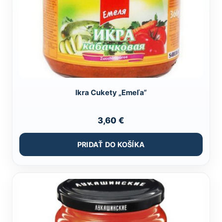
Ikra Cukety „Emeľa“
3,60
€
PRIDAŤ DO KOŠÍKA