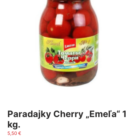
Paradajky Cherry „Emeľa“ 1
kg.
5,50
€