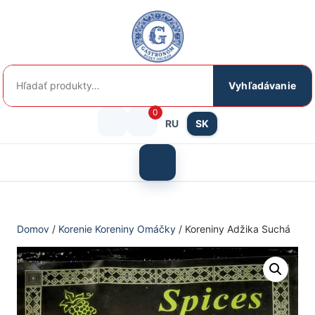
Preskočiť
na
obsah
Hľadať:
Vyhľadávanie
0
RU
SK
Prihlásenie
košík
/
Otvoriť
menu
Registrácia
Domov
/
Korenie Koreniny Omáčky
/ Koreniny Adžika Suchá