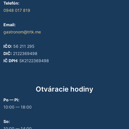
Telefón:
0948 017 819
Email:
gastronom@trtk.me
IČO:
56 211 295
DIČ:
2122369498
IČ DPH:
SK2122369498
Otváracie hodiny
Po — Pi:
10:00 — 18:00
So:
10:00 — 14:00