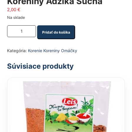
Koreniny Adžika Suchá
2,00
€
Na sklade
Množstvo produktu
Pridať do košíka
Kategória:
Korenie Koreniny Omáčky
Súvisiace produkty