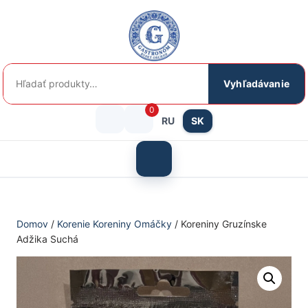
Preskočiť
na
obsah
Hľadať:
Vyhľadávanie
0
RU
SK
Prihlásenie
košík
/
Otvoriť
menu
Registrácia
Domov
/
Korenie Koreniny Omáčky
/ Koreniny Gruzínske
Adžika Suchá