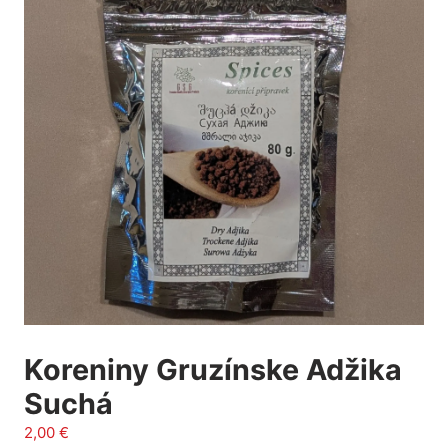
Koreniny Gruzínske Adžika
Suchá
2,00
€