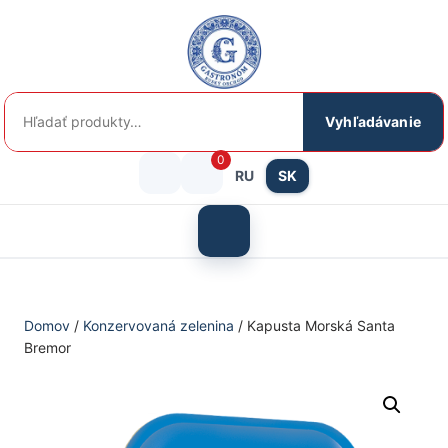
Preskočiť
na
obsah
Hľadať:
Vyhľadávanie
0
RU
SK
Prihlásenie
košík
/
Otvoriť
menu
Registrácia
Domov
/
Konzervovaná zelenina
/ Kapusta Morská Santa
Bremor