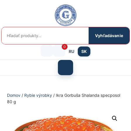
Preskočiť
na
obsah
Hľadať:
Vyhľadávanie
0
RU
SK
Prihlásenie
košík
/
Otvoriť
menu
Registrácia
Domov
/
Rybie výrobky
/ Ikra Gorbuša Shalanda specposol
80 g