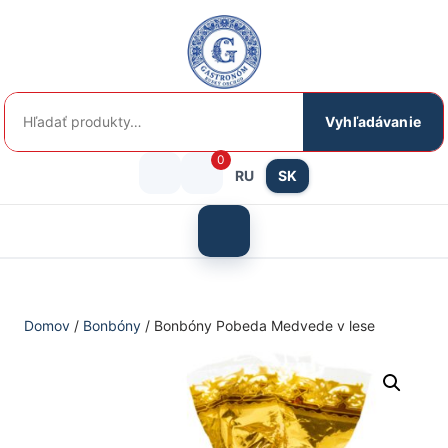
Preskočiť
na
obsah
Hľadať:
Vyhľadávanie
0
RU
SK
Prihlásenie
košík
/
Otvoriť
menu
Registrácia
Domov
/
Bonbóny
/ Bonbóny Pobeda Medvede v lese