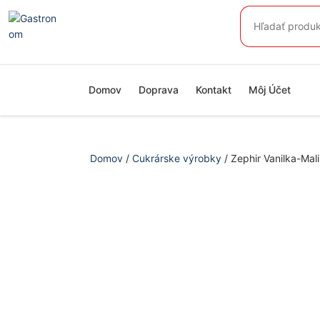
Preskočiť
Hľadať:
na
obsah
Domov
Doprava
Kontakt
Môj Účet
Domov
/
Cukrárske výrobky
/ Zephir Vanilka-Mal