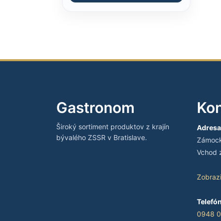
Gastronom
Kon
Široký sortiment produktov z krajín
Adresa
bývalého ZSSR v Bratislave.
Zámocká
Vchod z
Zobraz
Telefón
0948 0