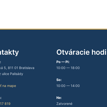
takty
Otváracie hod
:
Po — Pi:
 5, 811 01 Bratislava
10:00 — 18:00
 ulice Palisády
So:
iť na mape
10:00 — 14:00
:
Ne:
17 819
Zatvorené