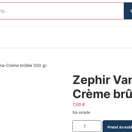
ina-Crème brûlée 500 gr.
Zephir Va
Crème brû
7,00
€
Na sklade
Množstvo produktu
Pridať do koší