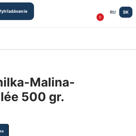
Prihlásen
košík
Vyhľadávanie
RU
SK
0
/
Registrác
nilka-Malina-
lée 500 gr.
ka