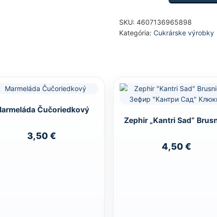
SKU:
4607136965898
Kategória:
Cukrárske výrobky
armeláda Čučoriedkový
Zephir „Kantri Sad“ Brus
3,50
€
4,50
€