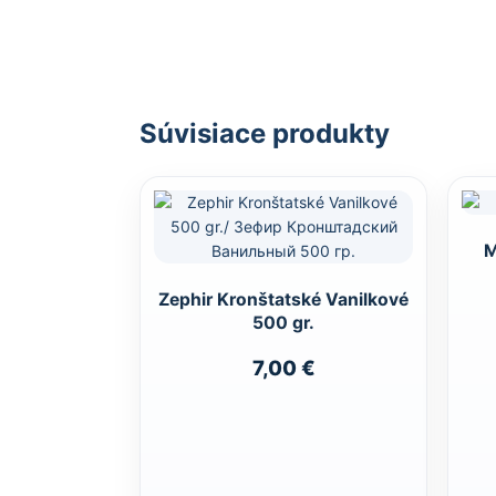
Súvisiace produkty
M
Zephir Kronštatské Vanilkové
500 gr.
7,00
€