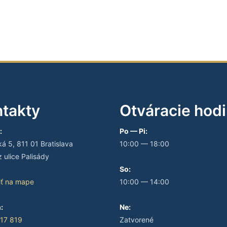
takty
Otváracie hod
:
Po — Pi:
 5, 811 01 Bratislava
10:00 — 18:00
 ulice Palisády
So:
iť na mape
10:00 — 14:00
:
Ne:
17 819
Zatvorené