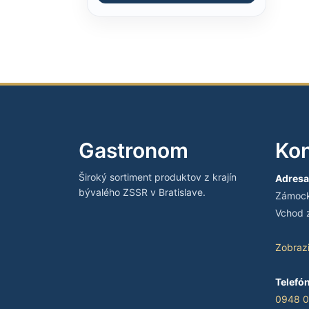
Gastronom
Kon
Široký sortiment produktov z krajín
Adresa
bývalého ZSSR v Bratislave.
Zámocká
Vchod z
Zobraz
Telefón
0948 0