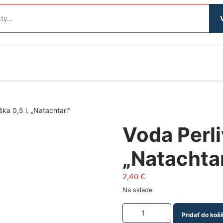
ka 0,5 l. „Natachtari“
Voda Perli
„Natachtar
2,40
€
Na sklade
Množstvo produktu
Pridať do koší