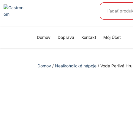
Preskočiť
Hľadať:
na
obsah
Domov
Doprava
Kontakt
Môj Účet
Domov
/
Nealkoholické nápoje
/ Voda Perlivá Hruš