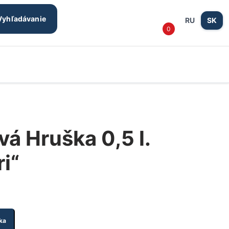
Prihlásen
košík
Vyhľadávanie
RU
SK
0
/
Registrác
vá Hruška 0,5 l.
i“
ka