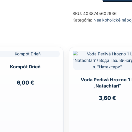
SKU:
4038745602636
Kategória:
Nealkoholické nápo
Kompót Drieň
Voda Perlivá Hrozno 1 l
6,00
€
„Natachtari“
3,60
€