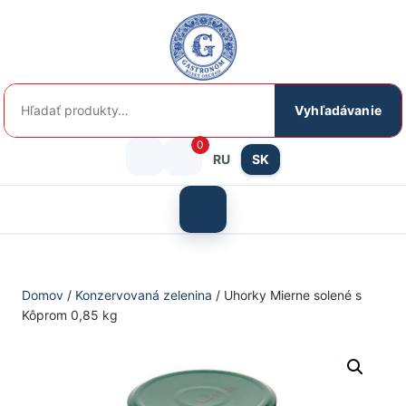
Preskočiť
na
obsah
Hľadať:
Vyhľadávanie
0
RU
SK
Prihlásenie
košík
/
Otvoriť
menu
Registrácia
Domov
/
Konzervovaná zelenina
/ Uhorky Mierne solené s
Kôprom 0,85 kg