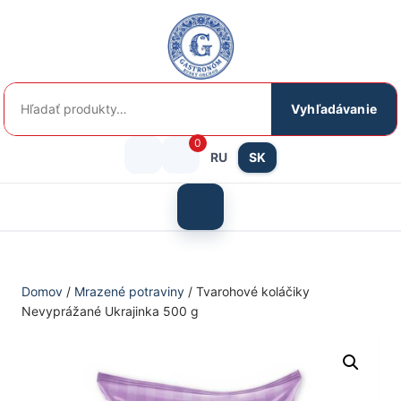
Preskočiť
na
obsah
Hľadať:
Vyhľadávanie
0
RU
SK
Prihlásenie
košík
/
Otvoriť
menu
Registrácia
Domov
/
Mrazené potraviny
/ Tvarohové koláčiky
Nevyprážané Ukrajinka 500 g