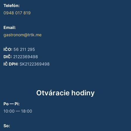
Telefón:
0948 017 819
Email:
gastronom@trtk.me
IČO:
56 211 295
DIČ:
2122369498
IČ DPH:
SK2122369498
Otváracie hodiny
Po — Pi:
10:00 — 18:00
So: