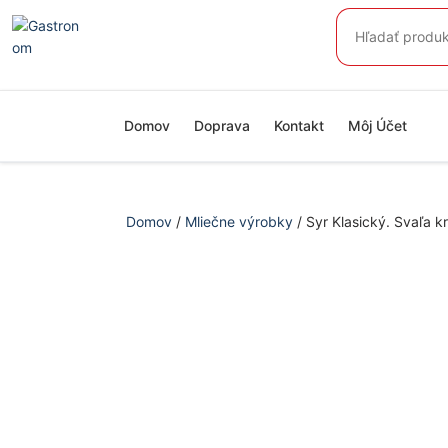
Preskočiť
Hľadať:
na
obsah
Domov
Doprava
Kontakt
Môj Účet
Domov
/
Mliečne výrobky
/ Syr Klasický. Svaľa k