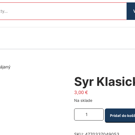
rájaný
Syr Klasic
3,00
€
Na sklade
Množstvo produktu
Pridať do koší
SKU:
4770337049053