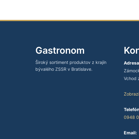
Gastronom
Kon
Široký sortiment produktov z krajín
Adresa
bývalého ZSSR v Bratislave.
Zámocká
Vchod z
Zobraz
Telefón
0948 0
Email: