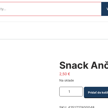
Snack An
2,50
€
Na sklade
Množstvo produktu
Pridať do koší
SKU:
4251727400048