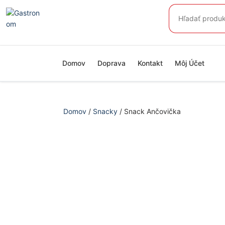
Preskočiť
Hľadať:
na
obsah
Domov
Doprava
Kontakt
Môj Účet
Domov
/
Snacky
/ Snack Ančovička