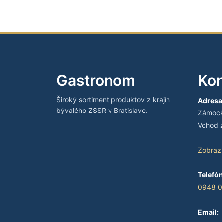
Gastronom
Kon
Široký sortiment produktov z krajín
Adresa
bývalého ZSSR v Bratislave.
Zámocká
Vchod z
Zobraz
Telefón
0948 0
Email: