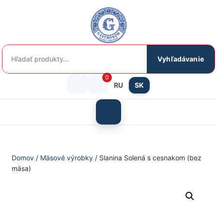
Preskočiť
na
obsah
Hľadať:
Vyhľadávanie
0
RU
SK
Prihlásenie
košík
/
Otvoriť
menu
Registrácia
Domov
/
Mäsové výrobky
/ Slanina Solená s cesnakom (bez
mäsa)