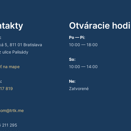
takty
Otváracie hod
:
Po — Pi:
 5, 811 01 Bratislava
10:00 — 18:00
 ulice Palisády
So:
iť na mape
10:00 — 14:00
:
Ne:
17 819
Zatvorené
nom@trtk.me
 211 295