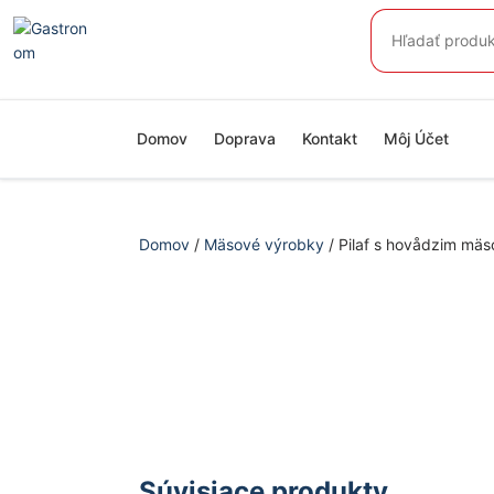
Preskočiť
Hľadať:
na
obsah
Domov
Doprava
Kontakt
Môj Účet
Domov
/
Mäsové výrobky
/ Pilaf s hovådzim mä
Súvisiace produkty