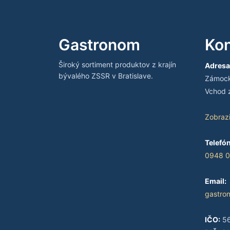
Gastronom
Kon
Široký sortiment produktov z krajín
Adresa
bývalého ZSSR v Bratislave.
Zámocká
Vchod z
Zobraz
Telefón
0948 0
Email:
gastro
IČO:
56