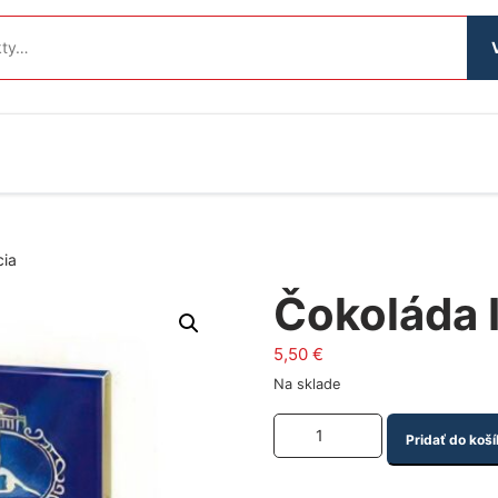
cia
Čokoláda I
5,50
€
Na sklade
Množstvo produktu
Pridať do koší