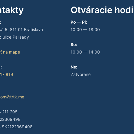
takty
Otváracie hod
:
Po — Pi:
 5, 811 01 Bratislava
10:00 — 18:00
 ulice Palisády
So:
iť na mape
10:00 — 14:00
:
Ne:
17 819
Zatvorené
nom@trtk.me
 211 295
22369498
:
SK2122369498