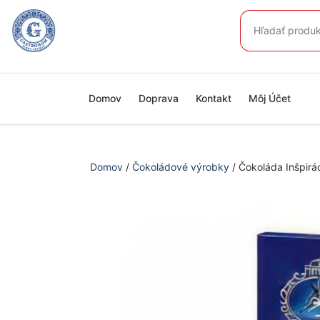
Preskočiť
Hľadať:
na
obsah
Domov
Doprava
Kontakt
Môj Účet
Domov
/
Čokoládové výrobky
/ Čokoláda Inšpirá