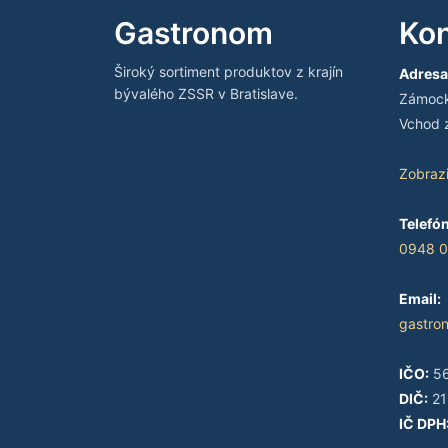
Gastronom
Kon
Široký sortiment produktov z krajín
Adresa
bývalého ZSSR v Bratislave.
Zámocká
Vchod z
Zobraz
Telefón
0948 0
Email:
gastro
IČO:
56
DIČ:
21
IČ DPH