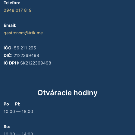
Telefón:
0948 017 819
Email:
gastronom@trtk.me
IČO:
56 211 295
DIČ:
2122369498
IČ DPH:
SK2122369498
Otváracie hodiny
Po — Pi:
10:00 — 18:00
So:
10:00 — 14:00