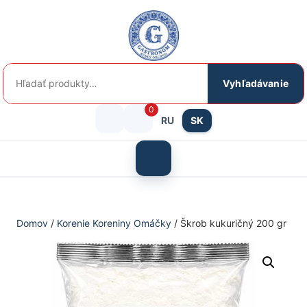
Preskočiť
na
obsah
Hľadať:
Vyhľadávanie
0
RU
SK
Prihlásenie
košík
/
Otvoriť
menu
Registrácia
Domov
/
Korenie Koreniny Omáčky
/ Škrob kukuričný 200 gr