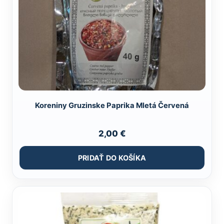
Koreniny Gruzinske Paprika Mletá Červená
2,00
€
PRIDAŤ DO KOŠÍKA