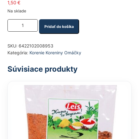
1,50
€
Na sklade
Množstvo produktu
Pridať do košíka
SKU:
6422102008953
Kategória:
Korenie Koreniny Omáčky
Súvisiace produkty