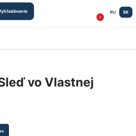
Prihlásen
košík
Vyhľadávanie
RU
SK
0
/
Registrác
Sleď vo Vlastnej
ka