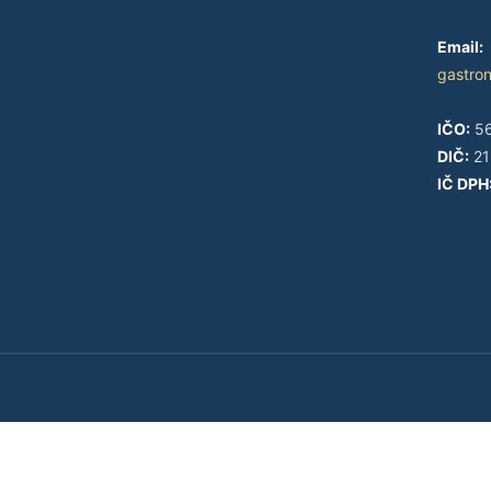
Email:
gastro
IČO:
56
DIČ:
21
IČ DPH