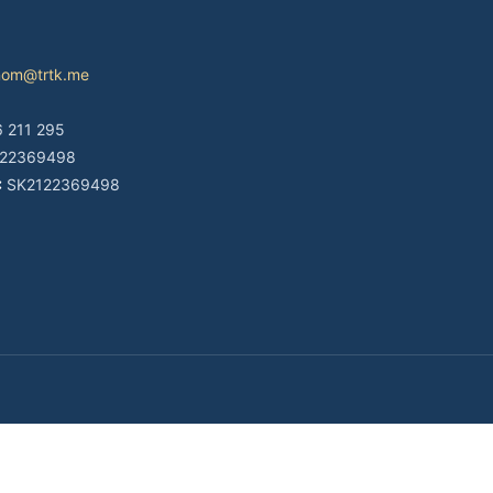
nom@trtk.me
 211 295
22369498
:
SK2122369498
© 2026 Gastronom
—
Ruský obchod s potravinami