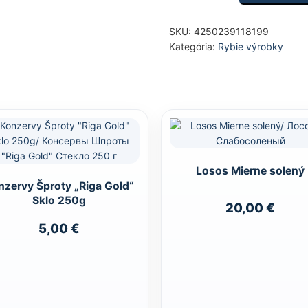
SKU:
4250239118199
Kategória:
Rybie výrobky
Losos Mierne solený
nzervy Šproty „Riga Gold“
Sklo 250g
20,00
€
5,00
€