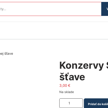
nej šťave
Konzervy 
šťave
3,00
€
Na sklade
Množstvo produktu
Pridať do koší