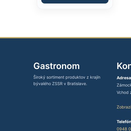
Gastronom
Kon
Široký sortiment produktov z krajín
Adresa
bývalého ZSSR v Bratislave.
Zámocká
Vchod z
Zobraz
Telefón
0948 0