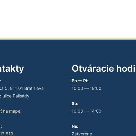
takty
Otváracie hod
:
Po — Pi:
 5, 811 01 Bratislava
10:00 — 18:00
 ulice Palisády
So:
iť na mape
10:00 — 14:00
:
Ne:
17 819
Zatvorené