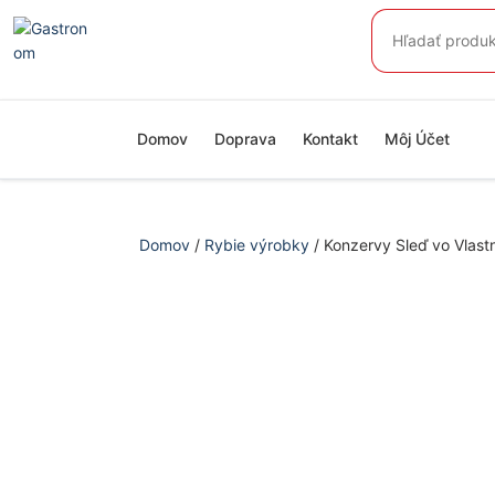
Preskočiť
Hľadať:
na
obsah
Domov
Doprava
Kontakt
Môj Účet
Domov
/
Rybie výrobky
/ Konzervy Sleď vo Vlast