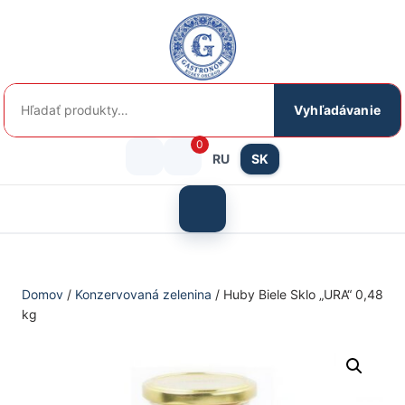
Preskočiť
na
obsah
Hľadať:
Vyhľadávanie
0
RU
SK
Prihlásenie
košík
/
Otvoriť
menu
Registrácia
Domov
/
Konzervovaná zelenina
/ Huby Biele Sklo „URA“ 0,48
kg