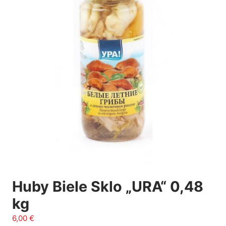
Huby Biele Sklo „URA“ 0,48
kg
6,00
€