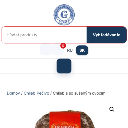
Preskočiť
na
obsah
Hľadať:
Vyhľadávanie
0
RU
SK
Prihlásenie
košík
/
Otvoriť
menu
Registrácia
Domov
/
Chlieb Pečivo
/ Chlieb s so sušeným ovocím