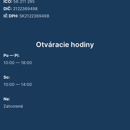
IČO:
56 211 295
DIČ:
2122369498
IČ DPH:
SK2122369498
Otváracie hodiny
Po — Pi:
10:00 — 18:00
So:
10:00 — 14:00
Ne:
Zatvorené